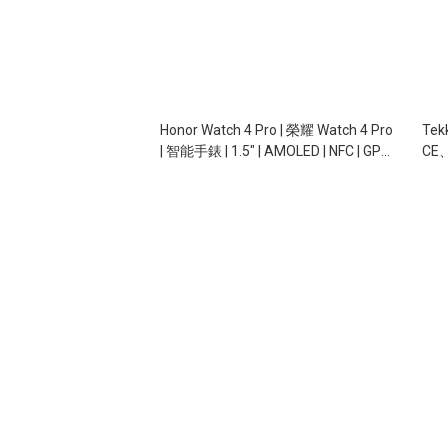
Honor Watch 4 Pro | 榮耀 Watch 4 Pro
Tek
| 智能手錶 | 1.5" | AMOLED | NFC | GPS |
CE、
5ATM
充電