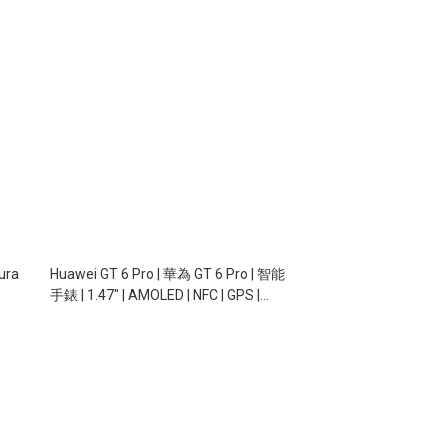
ura
Huawei GT 6 Pro | 華為 GT 6 Pro | 智能
手錶 | 1.47" | AMOLED | NFC | GPS |
5ATM | IP69