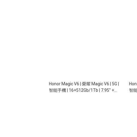
Honor Magic V6 | 榮耀 Magic V6 | 5G |
Hon
智能手機 | 16+512Gb/1Tb | 7.95" +
智能
6.52" | 120Hz | 20/20+50/50/64MP |
64M
6,660mAh | 80W | 無線充電 | NFC