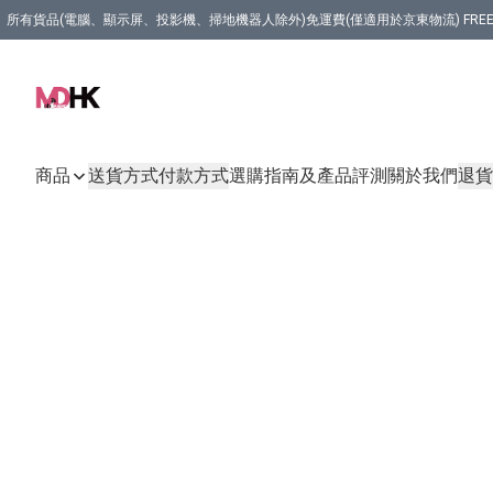
所有貨品(電腦、顯示屏、投影機、掃地機器人除外)免運費(僅適用於京東物流) FREE Delivery (Only Appli
商品
送貨方式
付款方式
選購指南及產品評測
關於我們
退貨