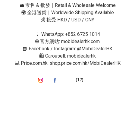
💼 零售 & 批發｜Retail & Wholesale Welcome

🌍 全港送貨｜Worldwide Shipping Available

💰 接受 HKD / USD / CNY

📱 WhatsApp: +852 6725 1014

🌐 官方網站: mobidealerhk.com

📘 Facebook / Instagram: @MobiDealerHK

🛍 Carousell: mobidealerhk

💻 Price.com.hk: shop.price.com.hk/MobiDealerHK
(17)