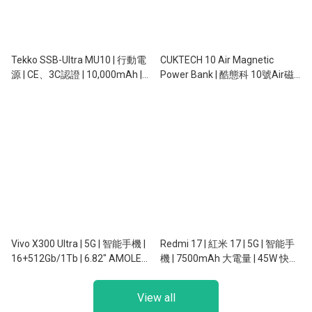
Tekko SSB-Ultra MU10 | 行動電
CUKTECH 10 Air Magnetic
源 | CE、3C認證 | 10,000mAh |
Power Bank | 酷態科 10號Air磁
Qi2.2無線充電 | 磁吸 | 自帶充電
吸行動電源 | 行動電源 | 3C認證 |
線 | 自帶支架
10,000mAh | 55W | 磁吸充電 |
SafeCharge 2.0
Vivo X300 Ultra | 5G | 智能手機 |
Redmi 17 | 紅米 17 | 5G | 智能手
16+512Gb/1Tb | 6.82" AMOLED |
機 | 7500mAh 大電量 | 45W 快充
50+200/50/200/5MP | NFC
| 6.9 吋 120Hz | 5000 萬像素 AI
雙鏡頭
View all