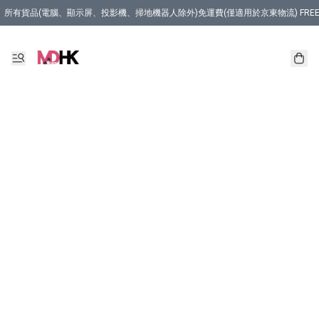
所有貨品(電腦、顯示屏、投影機、掃地機器人除外)免運費(僅適用於京東物流) FREE Delivery (Only Appli