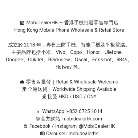
🏪 MobiDealerHK — 香港手機批發零售專門店

Hong Kong Mobile Phone Wholesale & Retail Store

成立於 2018 年，專售三防手機、智能手機及平板電腦。

主要品牌包括小米、Vivo、Oppo、Honor、Ulefone、
Doogee、Oukitel、Blackview、Oscal、Fossibot、8849、
Hotwav 等。

💼 零售 & 批發｜Retail & Wholesale Welcome

🌍 全港送貨｜Worldwide Shipping Available

💰 接受 HKD / USD / CNY

📱 WhatsApp: +852 6725 1014

🌐 官方網站: mobidealerhk.com

📘 Facebook / Instagram: @MobiDealerHK

🛍 Carousell: mobidealerhk
