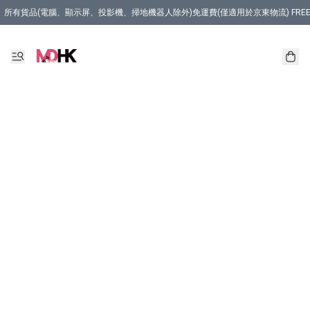
所有貨品(電腦、顯示屏、投影機、掃地機器人除外)免運費(僅適用於京東物流) FREE Delivery (Only Appli