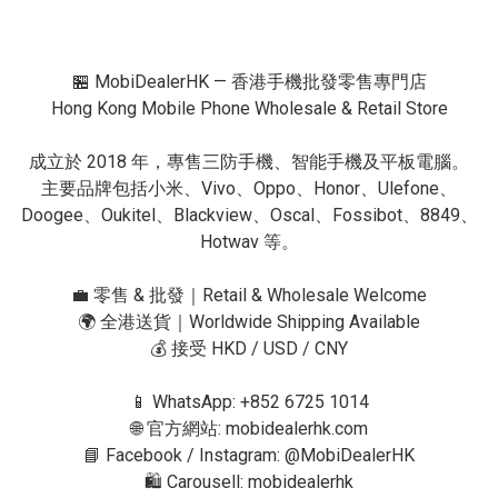
🏪 MobiDealerHK — 香港手機批發零售專門店

Hong Kong Mobile Phone Wholesale & Retail Store

成立於 2018 年，專售三防手機、智能手機及平板電腦。

主要品牌包括小米、Vivo、Oppo、Honor、Ulefone、
Doogee、Oukitel、Blackview、Oscal、Fossibot、8849、
Hotwav 等。

💼 零售 & 批發｜Retail & Wholesale Welcome

🌍 全港送貨｜Worldwide Shipping Available

💰 接受 HKD / USD / CNY

📱 WhatsApp: +852 6725 1014

🌐 官方網站: mobidealerhk.com

📘 Facebook / Instagram: @MobiDealerHK

🛍 Carousell: mobidealerhk
