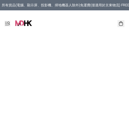
所有貨品(電腦、顯示屏、投影機、掃地機器人除外)免運費(僅適用於京東物流) FREE Delivery (Only Appli