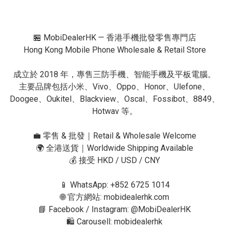
🏪 MobiDealerHK — 香港手機批發零售專門店

Hong Kong Mobile Phone Wholesale & Retail Store

成立於 2018 年，專售三防手機、智能手機及平板電腦。

主要品牌包括小米、Vivo、Oppo、Honor、Ulefone、
Doogee、Oukitel、Blackview、Oscal、Fossibot、8849、
Hotwav 等。

💼 零售 & 批發｜Retail & Wholesale Welcome

🌍 全港送貨｜Worldwide Shipping Available

💰 接受 HKD / USD / CNY

📱 WhatsApp: +852 6725 1014

🌐 官方網站: mobidealerhk.com

📘 Facebook / Instagram: @MobiDealerHK

🛍 Carousell: mobidealerhk
