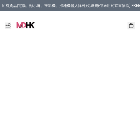
所有貨品(電腦、顯示屏、投影機、掃地機器人除外)免運費(僅適用於京東物流) FREE Delivery (Only Appli