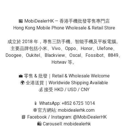
🏪 MobiDealerHK — 香港手機批發零售專門店

Hong Kong Mobile Phone Wholesale & Retail Store

成立於 2018 年，專售三防手機、智能手機及平板電腦。

主要品牌包括小米、Vivo、Oppo、Honor、Ulefone、
Doogee、Oukitel、Blackview、Oscal、Fossibot、8849、
Hotwav 等。

💼 零售 & 批發｜Retail & Wholesale Welcome

🌍 全港送貨｜Worldwide Shipping Available

💰 接受 HKD / USD / CNY

📱 WhatsApp: +852 6725 1014

🌐 官方網站: mobidealerhk.com

📘 Facebook / Instagram: @MobiDealerHK

🛍 Carousell: mobidealerhk
